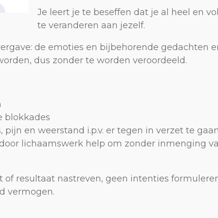
Je leert je te beseffen dat je al heel en v
te veranderen aan jezelf.
 overgave: de emoties en bijbehorende gedachten 
worden, dus zonder te worden veroordeeld.
m
 blokkades
 pijn en weerstand i.p.v. er tegen in verzet te gaa
je door lichaamswerk help om zonder inmenging va
of resultaat nastreven, geen intenties formuleren,
nd vermogen.